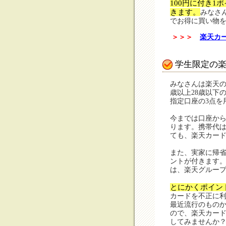
100円に付き
きます。
みなさ
でお得に買い物
＞＞＞
楽天カ
学生限定の
みなさんは楽天の
歳以上28歳以下
指定口座の3点を
今までは口座から
ります。携帯代
ても、楽天カー
また、実家に帰省
ントが付きます。
は、楽天グルー
とにかくポイン
カードを不正に
最近流行のもの
ので、楽天カー
してみませんか