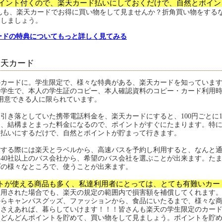
1ポイント付くので、楽天カード払いにしておくだけで、自然とポイ
んも、楽天カードでお得に買い物をして見ませんか？折角買い物をする
をしましょう。
ードの特典についてもっと詳しく見てみる
楽天カード
カードに。学生限定で、様々な特典がある、楽天カードを知っています
の学生で、本人の学生証のコピー、本人確認資料のコピー・カード利用
用意できる人に限られています。
引き落としていた携帯電話料金を、楽天カードにすると、100円ごとに
は、結構まとまった料金になるので、ポイントがすぐにたまります。特
ド払いにするだけで、自然とポイントが貯まって行きます。
する際には楽天とラベルから、高速バスを予約し利用すると、なんと通
40社以上のバス会社から、希望のバス会社を選ぶことが出来ます。た
プの様々なところで、使うことが出来ます。
トが使える商品も多く、私達利用者にとっては、とても有難いカー
利用された場合でも、楽天の規定の範囲内で損害額を補償してくれます
からキャンパスグッズ、ファッションから、食品にいたるまで、様々な
ドさえあれば、暮らしていけます！！！皆さんも楽天の学生限定のカー
？どんどんポイントを貯めて、買い物をして見ましょう。ポイントを貯