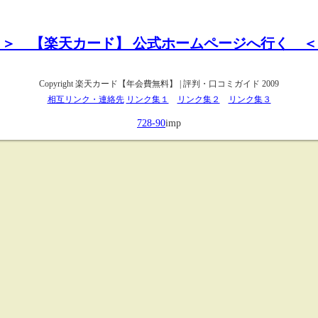
＞＞ 【楽天カード】 公式ホームページへ行く ＜
Copyright
楽天カード【年会費無料】 | 評判・口コミガイド
2009
相互リンク・連絡先
リンク集１
リンク集２
リンク集３
728-90
imp