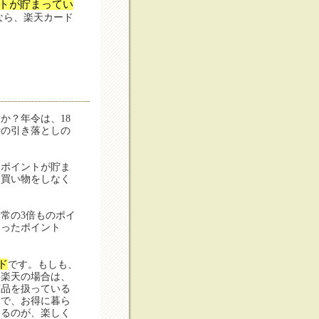
ントが貯まってい
なら、楽天カード
か？年令は、18
時の引き落としの
1ポイントが貯ま
に買い物をしなく
常の3倍ものポイ
まったポイント
ド
です。もしも、
。楽天の場合は、
商品を扱っている
ドで、お得に暮ら
めるのが、楽しく