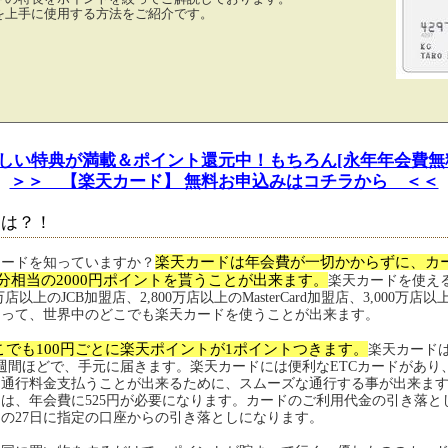
を上手に使用する方法をご紹介です。
しい特典が満載＆ポイント還元中！もちろん[永年年会費無
＞＞ 【楽天カード】 無料お申込みはコチラから ＜＜
とは？！
楽天カードは年会費が一切かからずに、カ
カードを知っていますか？
円分相当の2000円ポイントを貰うことが出来ます。
楽天カードを使え
万店以上のJCB加盟店、2,800万店以上のMasterCard加盟店、3,000万店
よって、世界中のどこでも楽天カードを使うことが出来ます。
こでも100円ごとに楽天ポイントが1ポイントつきます。
楽天カード
週間ほどで、手元に届きます。楽天カードには便利なETCカードがあり
通行料金支払うことが出来るために、スムーズな通行する事が出来ます
は、年会費に525円が必要になります。カードのご利用代金の引き落と
の27日に指定の口座からの引き落としになります。