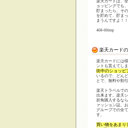
楽天カードは、
ョッピングでも
貯まったら、そ
を貯めて、貯ま
まうんですよ！
468-60
imp
楽天カード
楽天カードには様
ントも貰えてしま
街中のショッピ
いるので、どん
とで、無料や割
楽天トラベルでの
出来ます。楽天
折角購入するな
ァッション誌、
グループでの全
す。
買い物をあまり