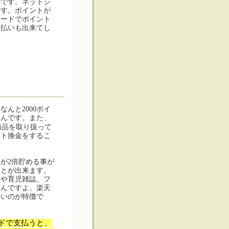
ドです。ネットシ
です。ポイントが
カードでポイント
支払いも出来てし
んと2000ポイ
るんです。また、
商品を取り扱って
ント換金をするこ
が2倍貯める事が
ことが出来ます。
説や育児雑誌、フ
いんですよ。楽天
すいのが特徴で
ドで支払うと、