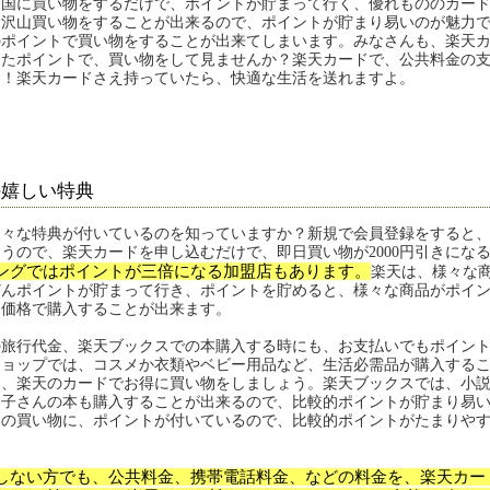
全国に買い物をするだけで、ポイントが貯まって行く、優れもののカー
、沢山買い物をすることが出来るので、ポイントが貯まり易いのが魅力
のポイントで買い物をすることが出来てしまいます。みなさんも、楽天
ったポイントで、買い物をして見ませんか？楽天カードで、公共料金の
！！楽天カードさえ持っていたら、快適な生活を送れますよ。
の嬉しい特典
々な特典が付いているのを知っていますか？新規で会員登録をすると、な
うので、楽天カードを申し込むだけで、即日買い物が2000円引きにな
ングではポイントが三倍になる加盟店もあります。
楽天は、様々な
どんポイントが貯まって行き、ポイントを貯めると、様々な商品がポイ
引価格で購入することが出来ます。
旅行代金、楽天ブックスでの本購入する時にも、お支払いでもポイント
ショップでは、コスメか衣類やベビー用品など、生活必需品が購入する
ら、楽天のカードでお得に買い物をしましょう。楽天ブックスでは、小
お子さんの本も購入することが出来るので、比較的ポイントが貯まり易
ての買い物に、ポイントが付いているので、比較的ポイントがたまりや
しない方でも、公共料金、携帯電話料金、などの料金を、楽天カー